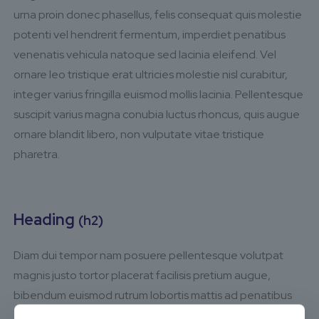
urna proin donec phasellus, felis consequat quis molestie
potenti vel hendrerit fermentum, imperdiet penatibus
venenatis vehicula natoque sed lacinia eleifend. Vel
ornare leo tristique erat ultricies molestie nisl curabitur,
integer varius fringilla euismod mollis lacinia. Pellentesque
suscipit varius magna conubia luctus rhoncus, quis augue
ornare blandit libero, non vulputate vitae tristique
pharetra.
Heading
(h2)
Diam dui tempor nam posuere pellentesque volutpat
magnis justo tortor placerat facilisis pretium augue,
bibendum euismod rutrum lobortis mattis ad penatibus
cras mollis lacus non. Torquent magnis mi tempor cursus