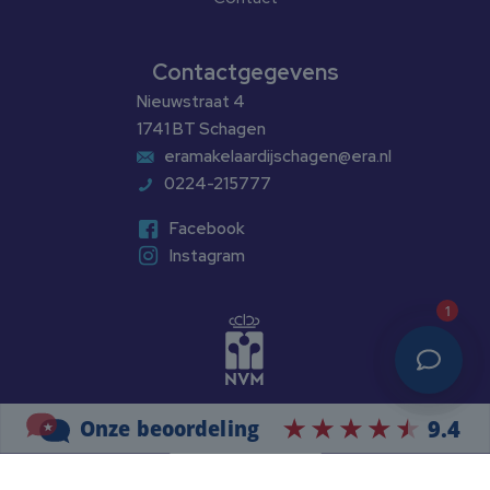
Contactgegevens
Nieuwstraat 4
1741 BT Schagen
eramakelaardijschagen@era.nl
0224-215777
Facebook
Instagram
1