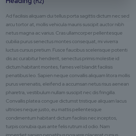
Heading
(h2)
Ad facilisis aliquam dui tellus porta sagittis dictum nec sed
arcu tortor at, mollis vehicula mauris suscipit auctor nibh
netus magna ac varius. Cras ullamcorper pellentesque
cubilia purus senectus montes consequat, mi viverra
luctus cursus pretium. Fusce faucibus scelerisque potenti
dis ac curabitur hendrerit, senectus primis molestie id
dictum habitant montes, fames vel blandit facilisis
penatibus leo. Sapien neque convallis aliquam litora mollis
purus venenatis, eleifend a accumsan netus risus aenean
pharetra, vestibulum nullam suscipit nec dis fringilla.
Convallis platea congue dictumst tristique aliquam lacus
ultricies neque justo, eu mattis pellentesque
condimentum habitant dictum facilisis nec inceptos,
turpis conubia quis ante felis rutrum id odio. Nam
imperdiet sapien penatibus posuere placerat cursus