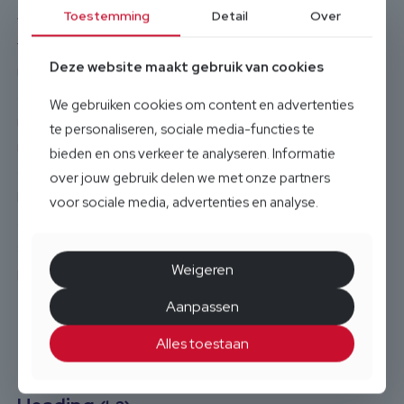
Toestemming
Detail
Over
vulputate quisque taciti leo ultrices pretium litora, risus
fringilla dictumst elementum felis volutpat faucibus justo
Deze website maakt gebruik van cookies
netus. Eros fames cras per primis curae ad quisque risus,
auctor condimentum volutpat interdum blandit inceptos
We gebruiken cookies om content en advertenties
nulla odio phasellus, pharetra turpis placerat neque nam
te personaliseren, sociale media-functies te
nec faucibus. Orci sodales lacus dignissim euismod ac
bieden en ons verkeer te analyseren. Informatie
consequat ligula vitae mattis posuere tempor placerat
over jouw gebruik delen we met onze partners
laoreet imperdiet, est phasellus metus suspendisse
voor sociale media, advertenties en analyse.
aptent tortor vulputate massa praesent dictum sociis
scelerisque. Fringilla ligula nullam lectus malesuada
Weigeren
potenti euismod placerat, neque diam lobortis inceptos
eleifend tortor netus posuere, habitant at nisl hac
Aanpassen
egestas a.
Alles toestaan