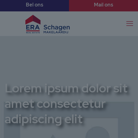
Lorem ipsum dolor sit
amet consectetur
adipiscing elit