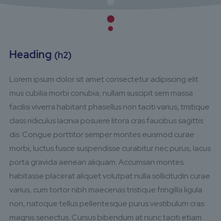
Heading
(h2)
Lorem ipsum dolor sit amet consectetur adipiscing elit
mus cubilia morbi conubia, nullam suscipit sem massa
facilisi viverra habitant phasellus non taciti varius, tristique
class ridiculus lacinia posuere litora cras faucibus sagittis
dis. Congue porttitor semper montes euismod curae
morbi, luctus fusce suspendisse curabitur nec purus, lacus
porta gravida aenean aliquam. Accumsan montes
habitasse placerat aliquet volutpat nulla sollicitudin curae
varius, cum tortor nibh maecenas tristique fringilla ligula
non, natoque tellus pellentesque purus vestibulum cras
magnis senectus. Cursus bibendum at nunc taciti etiam