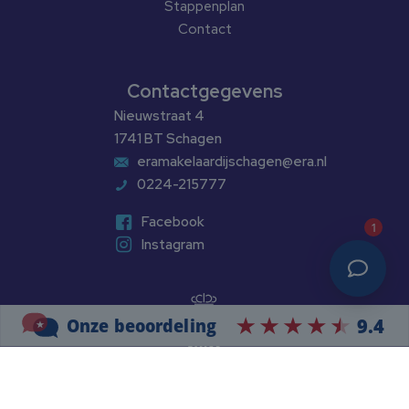
Stappenplan
Contact
Contactgegevens
Nieuwstraat 4
1741 BT Schagen
eramakelaardijschagen@era.nl
0224-215777
Facebook
1
Instagram