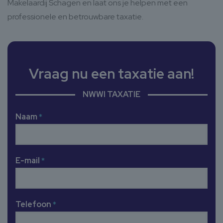
Makelaardij Schagen en laat ons je helpen met een
professionele en betrouwbare taxatie.
Vraag nu een taxatie aan!
NWWI TAXATIE
Naam
*
E-mail
*
Telefoon
*