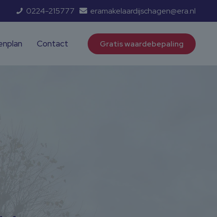
0224-215777
eramakelaardijschagen@era.nl
enplan
Contact
Gratis waardebepaling