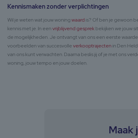
Kennismaken zonder verplichtingen
Wil je weten wat jouw woning
waard
is? Of ben je gewoon be
kennis met je. In een
vrijblijvend gesprek
bekijken we jouw sit
de mogelijkheden. Je ontvangt van ons een eerste waardeb
voorbeelden van succesvolle
verkooptrajecten
in Den Helde
van ons kunt verwachten. Daarna beslis jij of je met ons verde
woning, jouw tempo en jouw doelen.
Maak 