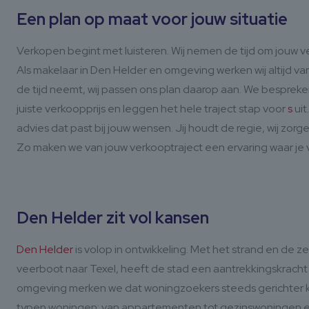
Een plan op maat voor jouw situatie
Verkopen begint met luisteren. Wij nemen de tijd om jouw ver
Als makelaar in Den Helder en omgeving werken wij altijd vanuit
de tijd neemt, wij passen ons plan daarop aan. We bespre
juiste verkoopprijs en leggen het hele traject stap voor
s
uit
advies dat past bij jouw wensen. Jij houdt de regie, wij zorgen
Zo maken we van jouw verkooptraject een ervaring waar je 
Den Helder zit vol kansen
Den Helder
is volop in ontwikkeling. Met het strand en de 
veerboot naar Texel, heeft de stad een aantrekkingskracht 
omgeving merken we dat woningzoekers steeds gerichter kiez
typen woningen: van appartementen tot gezinswoningen en 