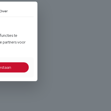
Over
functies te
e partners voor
oestaan